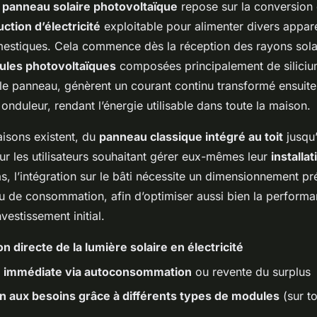
n
panneau solaire photovoltaïque
repose sur la conversion 
ction d’électricité
exploitable pour alimenter divers appare
omestiques. Cela commence dès la réception des rayons sola
lules photovoltaïques
composées principalement de silicium
le panneau, génèrent un courant continu transformé ensuite
n onduleur, rendant l’énergie utilisable dans toute la maison.
aisons existent, du
panneau classique intégré au toit
jusqu
r les utilisateurs souhaitant gérer eux-mêmes leur
installat
s, l’intégration sur le bâti nécessite un dimensionnement pr
u de consommation, afin d’optimiser aussi bien la performa
nvestissement initial.
 directe de la lumière solaire en électricité
on immédiate via autoconsommation
ou revente du surplus
n aux besoins grâce à différents types de modules
(sur to