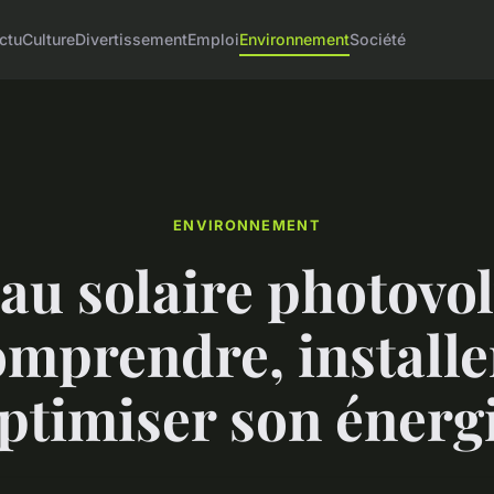
ctu
Culture
Divertissement
Emploi
Environnement
Société
ENVIRONNEMENT
au solaire photovol
omprendre, installe
ptimiser son énerg