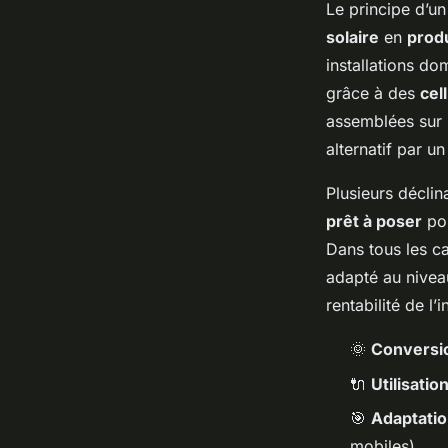
Le principe d’u
solaire
en
produ
installations d
grâce à des
cel
assemblées sur 
alternatif par u
Plusieurs déclin
prêt à poser
pou
Dans tous les ca
adapté au nivea
rentabilité de l’i
🌞
Conversion
🔌
Utilisati
🎯
Adaptatio
mobiles)