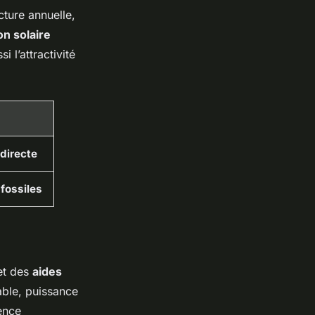
cture annuelle,
ion solaire
 l’attractivité
 directe
fossiles
t des
aides
able, puissance
ence