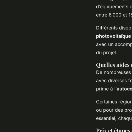
d’équipements c
entre 6 000 et 
Différents dispo
photovoltaïque
avec un accompa
du projet.
Quelles aides 
De nombreuses co
avec diverses f
prime à l’
autoc
Certaines régio
ou pour des proj
essentiel, chaqu
Prix et étapes