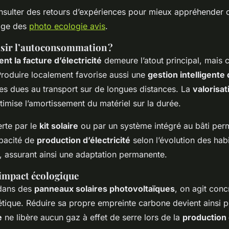
 consulter des retours d’expériences pour mieux appréhender
mage des
photo ecologie avis
.
sir l’autoconsommation ?
nt la facture d’électricité
demeure l’atout principal, mais c
Produire localement favorise aussi une
gestion intelligente
rtes dues au transport sur de longues distances. La
valorisa
imise l’amortissement du matériel sur la durée.
ferte par le
kit solaire
ou par un système intégré au bâti per
apacité de
production d’électricité
selon l’évolution des hab
er, assurant ainsi une adaptation permanente.
impact écologique
 dans des
panneaux solaires photovoltaïques
, on agit con
étique. Réduire sa propre empreinte carbone devient ainsi p
e
ne libère aucun gaz à effet de serre lors de la
production 