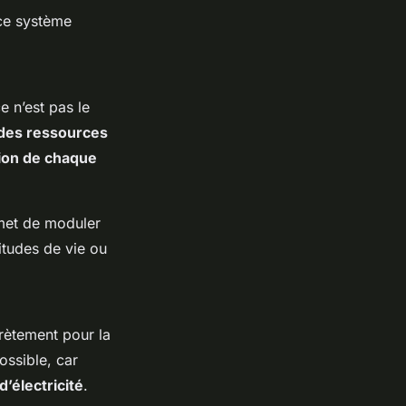
 ce système
e n’est pas le
 des ressources
tion de chaque
met de moduler
itudes de vie ou
crètement pour la
ossible, car
d’électricité
.