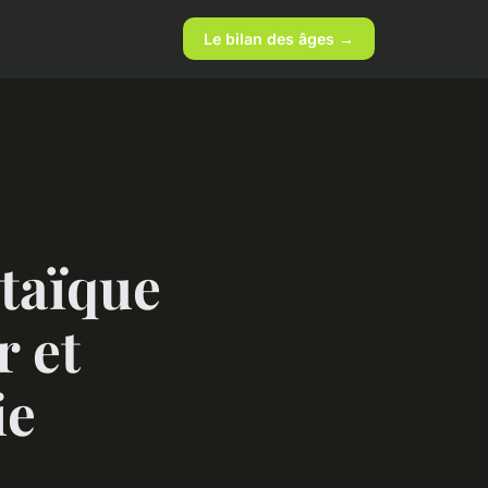
Le bilan des âges →
taïque
r et
ie