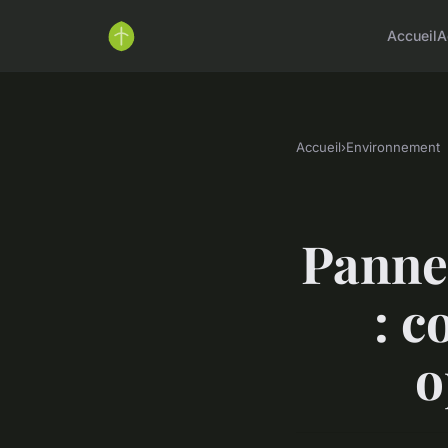
Accueil
A
Accueil
›
Environnement
Panne
: c
o