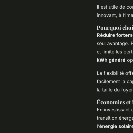
Il est utile de
innovant, à l’i
Pourquoi choi
Réduire forteme
seul avantage. 
et limite les pe
kWh généré
opt
La flexibilité of
facilement la c
la taille du foy
Économies et 
En investissant
transition énerg
l’
énergie solair