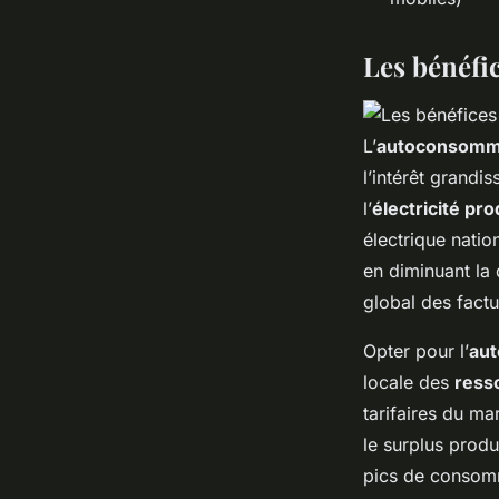
Les bénéfi
L’
autoconsomm
l’intérêt grandis
l’
électricité pro
électrique nati
en diminuant la 
global des factu
Opter pour l’
au
locale des
ress
tarifaires du m
le surplus produ
pics de consomm