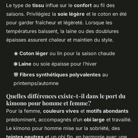
Le type de
tissu
influe sur le
confort
au fil des
saisons. Privilégiez la
soie légère
et le coton en été
pour garder fraîcheur et légèreté. Lorsque les
températures baissent, la laine ou des doublures
épaisses assurent chaleur et maintien du style.
☀️ Coton léger
ou lin pour la saison chaude
❄️ Laine
ou soie épaisse pour l’hiver
🌸 Fibres synthétiques polyvalentes
au
printemps/automne
Quelles différences existe-t-il dans le port du
kimono pour homme et femme ?
Pour la femme,
couleurs vives
et
motifs abondants
prédominent, accompagnés d’un
obi large
et travaillé.
Le kimono pour homme mise sur la sobriété, des
teintes neutres
et un obi fin, en harmonie avec une